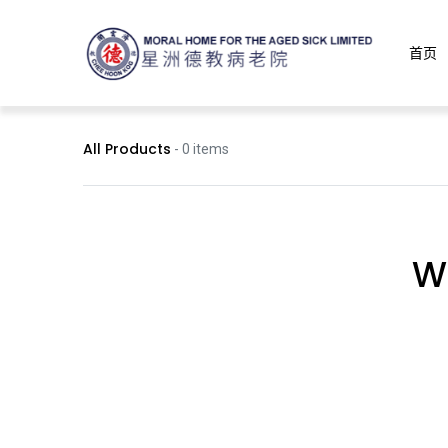
首页
All Products
- 0 items
We